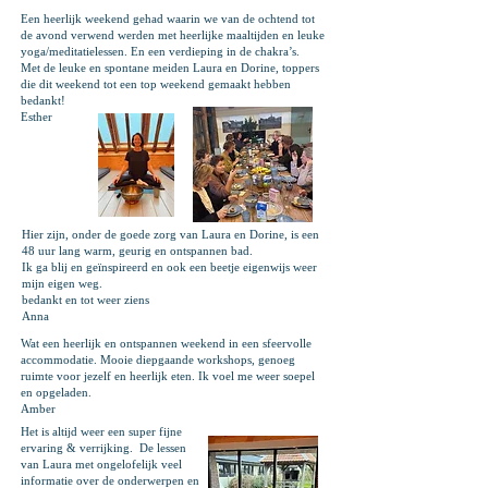
Een heerlijk weekend gehad waarin we van de ochtend tot
de avond verwend werden met heerlijke maaltijden en leuke
yoga/meditatielessen. En een verdieping in de chakra’s.
Met de leuke en spontane meiden Laura en Dorine, toppers
die dit weekend tot een top weekend gemaakt hebben
bedankt!
Esther
Hier zijn, onder de goede zorg van Laura en Dorine, is een
48 uur lang warm, geurig en ontspannen bad.
Ik ga blij en geïnspireerd en ook een beetje eigenwijs weer
mijn eigen weg.
bedankt en tot weer ziens
Anna
Wat een heerlijk en ontspannen weekend in een sfeervolle
accommodatie. Mooie diepgaande workshops, genoeg
ruimte voor jezelf en heerlijk eten. Ik voel me weer soepel
en opgeladen.
Amber
Het is altijd weer een super fijne
ervaring & verrijking. De lessen
van Laura met ongelofelijk veel
informatie over de onderwerpen en