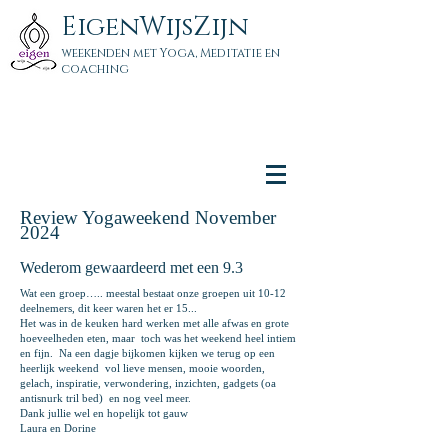
EigenWijsZijn
weekenden met Yoga, Meditatie en
coaching
Review Yogaweekend November
2024
Wederom gewaardeerd met een 9
.3
Wat een groep….. meestal bestaat onze groepen uit 10-12
deelnemers, dit keer waren het er 15...
Het was in de keuken hard werken met alle afwas en grote
hoeveelheden eten, maar toch was het weekend heel intiem
en fijn. Na een dagje bijkomen kijken we terug op een
heerlijk weekend vol lieve mensen, mooie woorden,
gelach, inspiratie, verwondering, inzichten, gadgets (oa
antisnurk tril bed) en nog veel meer.
Dank jullie wel en hopelijk tot gauw
Laura en Dorine