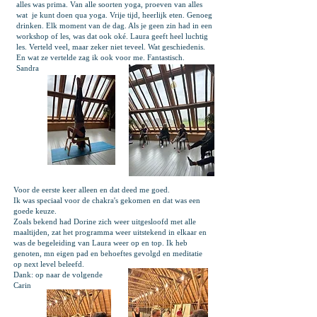
alles was prima. Van alle soorten yoga, proeven van alles
wat je kunt doen qua yoga. Vrije tijd, heerlijk eten. Genoeg
drinken. Elk moment van de dag. Als je geen zin had in een
workshop of les, was dat ook oké. Laura geeft heel luchtig
les. Verteld veel, maar zeker niet teveel. Wat geschiedenis.
En wat ze vertelde zag ik ook voor me. Fantastisch.
Sandra
Voor de eerste keer alleen en dat deed me goed.
Ik was speciaal voor de chakra's gekomen en dat was een
goede keuze.
Zoals bekend had Dorine zich weer uitgesloofd met alle
maaltijden, zat het programma weer uitstekend in elkaar en
was de begeleiding van Laura weer op en top. Ik heb
genoten, mn eigen pad en behoeftes gevolgd en meditatie
op next level beleefd.
Dank: op naar de volgende
Carin