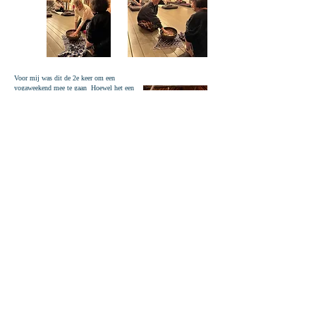
Voor mij was dit de 2e keer om een
yogaweekend mee te gaan Hoewel het een
ander thema was als het 1ste weekend,
heb ik ook nu een fantastisch en mooi
liefdevol weekend gehad.
De verzorging van Dorine, de workshops
en yoga van Laura, het was allemaal heel
mooi om erbij te mogen zijn. Ik ben heel
dankbaar.
Liefs Louise
Voor de derde keer weer
genoten van de mooie
sfeervolle accommodatie en
de warmte en gastvrijheid
van Dorine en Laura.
Heerlijk eten en mooie
verdiepingsworkshops,
meditatie en yoga lessen.
Monique
Het is voor mij en mijn vriendin een jaarlijks cadeau aan