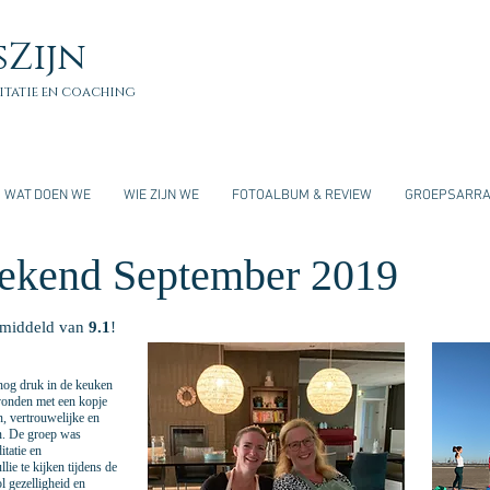
sZijn
itatie en coaching
WAT DOEN WE
WIE ZIJN WE
FOTOALBUM & REVIEW
GROEPSARR
ekend September 2019
emiddeld van
9.1
!
nog druk in de keuken
vonden met een kopje
n, vertrouwelijke en
an. De groep was
itatie en
ie te kijken tijdens de
 gezelligheid en