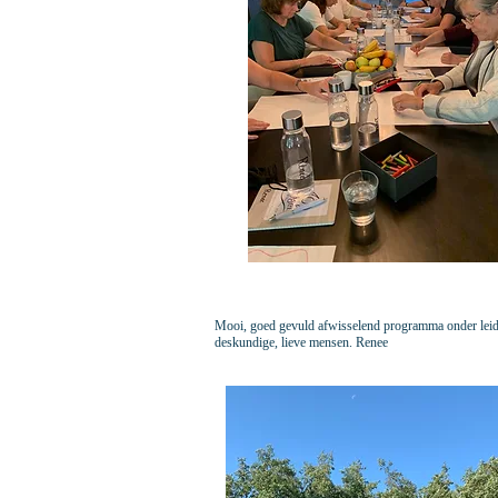
Mooi, goed gevuld afwisselend programma onder lei
deskundige, lieve mensen. Renee