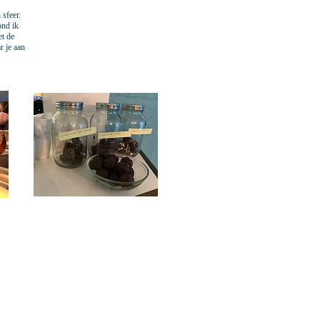
 sfeer.
ond ik
et de
r je aan