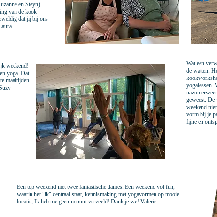
Suzanne en Steyn)
ering van de kook
ldig dat jij bij ons
 Laura
Wat een verw
lijk weekend!
de watten. He
ten yoga. Dat
kookworkshop
te maaltijden
yogalessen. 
 Suzy
nazomerweer 
geweest. De 
weekend niet 
vorm bij je p
fijne en ont
Een top weekend met twee fantastische dames. Een weekend vol fun,
waarin het "ik" centraal staat, kennismaking met yogavormen op mooie
locatie, Ik heb me geen minuut verveeld! Dank je we! Valerie