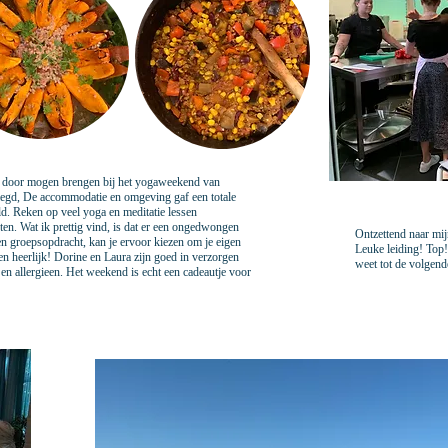
 door mogen brengen bij het yogaweekend van
gelegd, De accommodatie en omgeving gaf een totale
eld. Reken op veel yoga en meditatie lessen
eten. Wat ik prettig vind, is dat er een ongedwongen
Ontzettend naar mi
en groepsopdracht, kan je ervoor kiezen om je eigen
Leuke leiding! Top!
 heerlijk! Dorine en Laura zijn goed in verzorgen
weet tot de volgend
n allergieen. Het weekend is echt een cadeautje voor