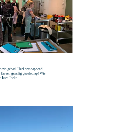
jn zin gehad. Heel ontsnappend.
 En een gezellig gezelschap! Wie
e keer. Ineke